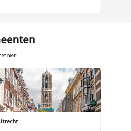
meenten
et hier!
Utrecht