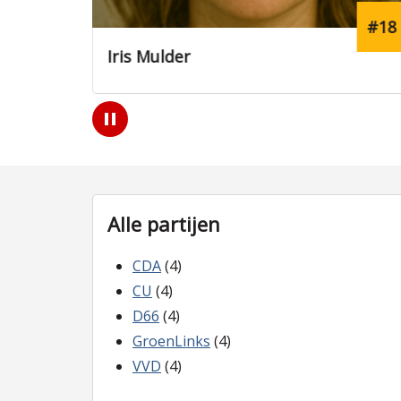
#8
#18
Iris Mulder
Play
/
Pause
Alle partijen
CDA
(4)
CU
(4)
D66
(4)
GroenLinks
(4)
VVD
(4)