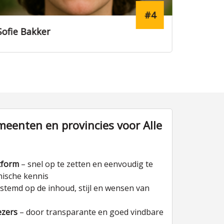
#4
Sofie Bakker
Jasmijn
eenten en provincies voor Alle
tform
– snel op te zetten en eenvoudig te
nische kennis
stemd op de inhoud, stijl en wensen van
ezers
– door transparante en goed vindbare