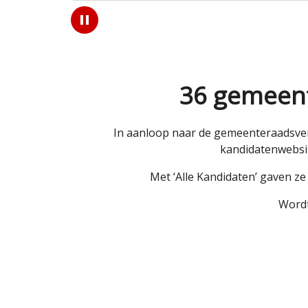
Play
/
Pause
36 gemeent
In aanloop naar de gemeenteraadsver
kandidatenwebsit
Met ‘Alle Kandidaten’ gaven z
Wordt