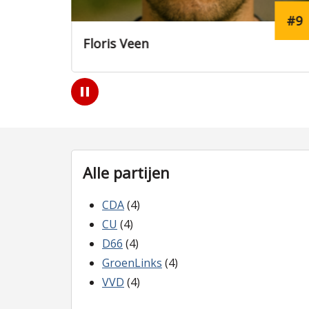
#9
#12
Eva Visser
Play
/
Pause
Alle partijen
CDA
(4)
CU
(4)
D66
(4)
GroenLinks
(4)
VVD
(4)