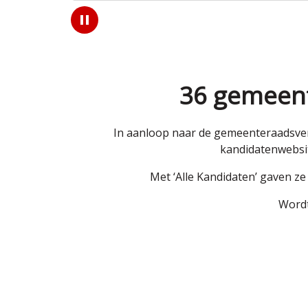
Play
/
Pause
36 gemeent
In aanloop naar de gemeenteraadsver
kandidatenwebsit
Met ‘Alle Kandidaten’ gaven z
Wordt