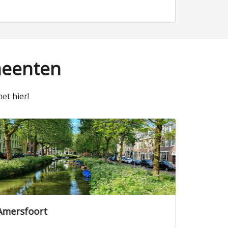
meenten
et hier!
Nieuwegein