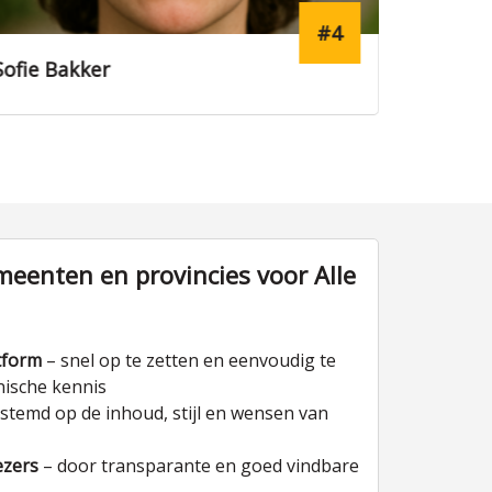
#1
Lucas van Janssen
Iris Mul
eenten en provincies voor Alle
tform
– snel op te zetten en eenvoudig te
nische kennis
stemd op de inhoud, stijl en wensen van
ezers
– door transparante en goed vindbare