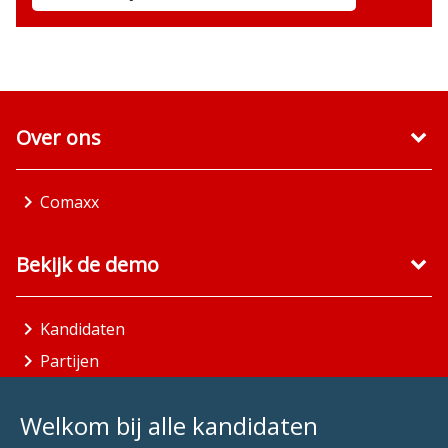
Over ons
Comaxx
Bekijk de demo
Kandidaten
Partijen
Gemeenten
Welkom bij alle kandidaten
Aandachtsgebieden