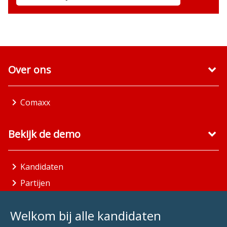
Over ons
Comaxx
Bekijk de demo
Kandidaten
Partijen
Gemeenten
Welkom bij alle kandidaten
Aandachtsgebieden