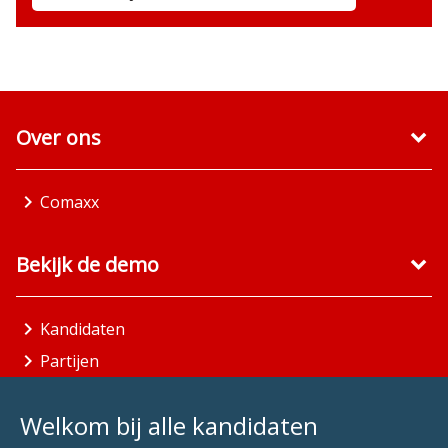
Over ons
Comaxx
Bekijk de demo
Kandidaten
Partijen
Gemeenten
Welkom bij alle kandidaten
Aandachtsgebieden