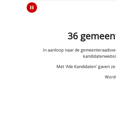
Play
/
Pause
36 gemeent
In aanloop naar de gemeenteraadsver
kandidatenwebsit
Met ‘Alle Kandidaten’ gaven z
Wordt