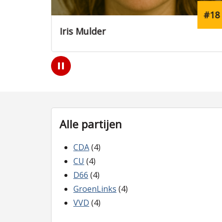
#18
#14
Sanne Willems
Play
/
Pause
Alle partijen
CDA
(4)
CU
(4)
D66
(4)
GroenLinks
(4)
VVD
(4)