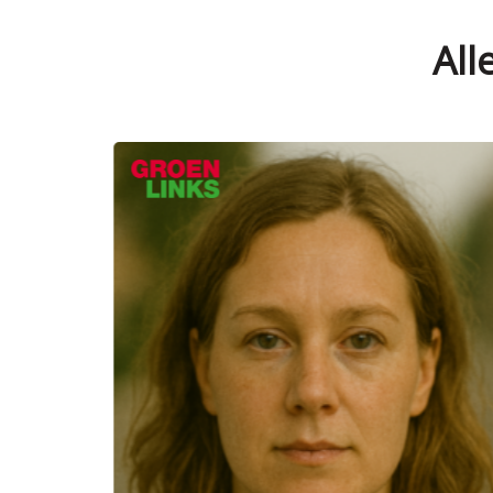
All
Verko