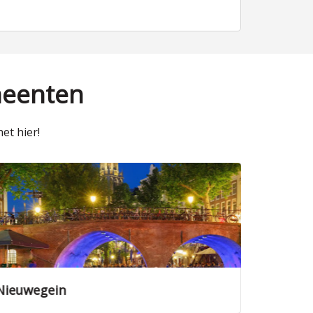
meenten
et hier!
Amersfoort