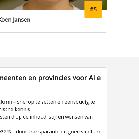
#17
Rens Koster
Lucas v
eenten en provincies voor Alle
tform
– snel op te zetten en eenvoudig te
nische kennis
stemd op de inhoud, stijl en wensen van
ezers
– door transparante en goed vindbare